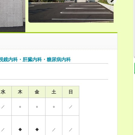
視鏡内科・肝臓内科・糖尿病内科
水
木
金
土
日
／
○
○
○
／
／
◆
◆
／
／