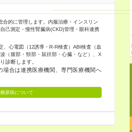
総合的に管理します。内服治療・インスリン
糖自己測定・慢性腎臓病(CKD)管理・眼科連携
、心電図（12誘導・R-R検査）ABI検査（血
波（腹部・頸部・鼠径部・心臓・など）、X
より診断します。
の場合は連携医療機関、専門医療機関へ
糖尿病について