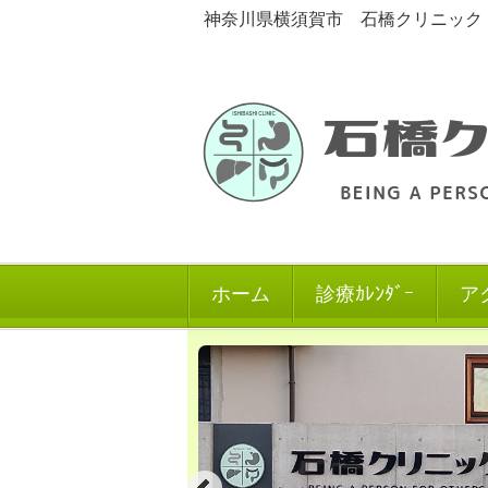
神奈川県横須賀市 石橋クリニック 消
ホーム
診療ｶﾚﾝﾀﾞｰ
ア