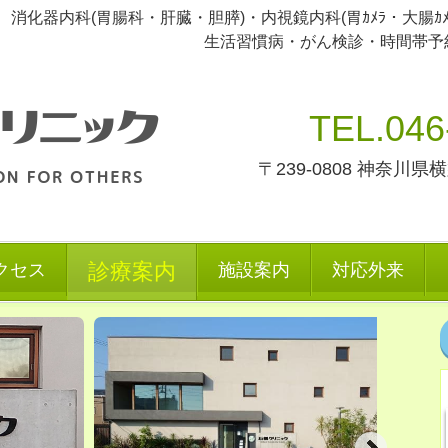
化器内科(胃腸科・肝臓・胆膵)・内視鏡内科(胃ｶﾒﾗ・大腸ｶ
生活習慣病・がん検診・時間帯予約・
TEL.046
〒239-0808 神奈川県
診療案内
クセス
施設案内
対応外来