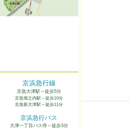
京浜急行線
京急
大
津駅
～徒歩5
分
京急堀之内駅
～徒歩10分
京急新大津駅～徒歩11分
京浜急行バス
大津一丁目バス停～徒歩3分