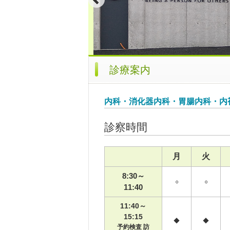
診療案内
内科・消化器内科・胃腸内科・内
診察時間
月
火
8:30～
○
○
11:40
11:40～
15:15
◆
◆
予約検査 訪