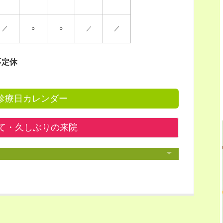
／
○
○
／
／
不定休
診療日カレンダー
て・久しぶりの来院