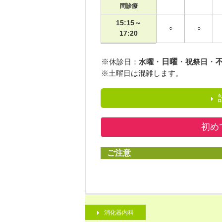
問診療
15:15～
○
○
17:20
※
休診日：
水曜
・
日曜
・
祝祭日
・
※土曜日
は混雑します。
初め
ご注意
消化器内科