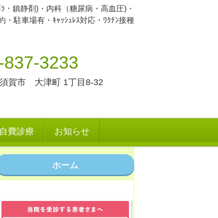
ﾒﾗ・鎮静剤)・内科（糖尿病・高血圧)・
駐車場有・ｷｬｯｼｭﾚｽ対応・ﾜｸﾁﾝ接種
-837-3233
横須賀市 大津町 1丁目8-32
自費診療
お知らせ
ホーム