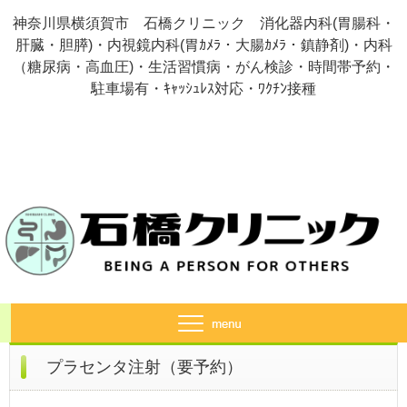
神奈川県横須賀市 石橋クリニック 消化器内科(胃腸科・
肝臓・胆膵)・内視鏡内科(胃ｶﾒﾗ・大腸ｶﾒﾗ・鎮静剤)・内科
（糖尿病・高血圧)・生活習慣病・がん検診・時間帯予約・
駐車場有・ｷｬｯｼｭﾚｽ対応・ﾜｸﾁﾝ接種
プラセンタ注射（要予約）