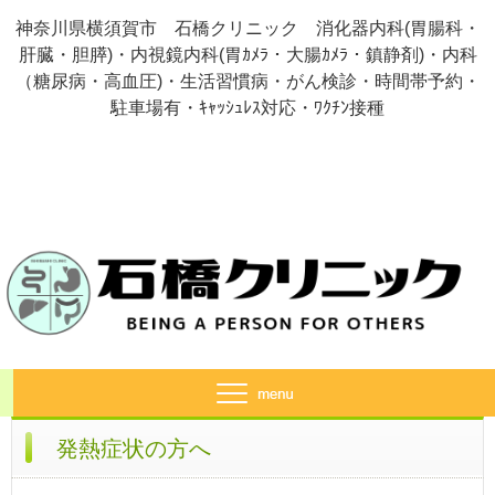
神奈川県横須賀市 石橋クリニック 消化器内科(胃腸科・
肝臓・胆膵)・内視鏡内科(胃ｶﾒﾗ・大腸ｶﾒﾗ・鎮静剤)・内科
（糖尿病・高血圧)・生活習慣病・がん検診・時間帯予約・
駐車場有・ｷｬｯｼｭﾚｽ対応・ﾜｸﾁﾝ接種
発熱症状の方へ