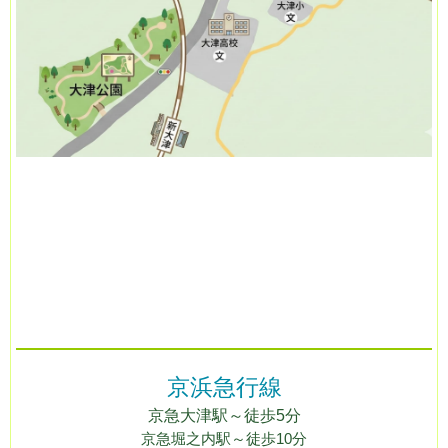
京浜急行線
京急
大
津駅
～徒歩5
分
京急堀之内駅
～徒歩10分