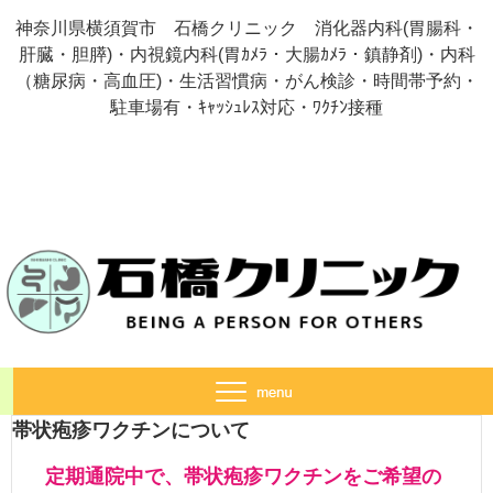
神奈川県横須賀市 石橋クリニック 消化器内科(胃腸科・
肝臓・胆膵)・内視鏡内科(胃ｶﾒﾗ・大腸ｶﾒﾗ・鎮静剤)・内科
（糖尿病・高血圧)・生活習慣病・がん検診・時間帯予約・
駐車場有・ｷｬｯｼｭﾚｽ対応・ﾜｸﾁﾝ接種
帯状疱疹ワクチンについて
定期通院中で、帯状疱疹ワクチンをご希望の