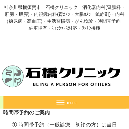
神奈川県横須賀市 石橋クリニック 消化器内科(胃腸科・
肝臓・胆膵)・内視鏡内科(胃ｶﾒﾗ・大腸ｶﾒﾗ・鎮静剤)・内科
（糖尿病・高血圧)・生活習慣病・がん検診・時間帯予約・
駐車場有・ｷｬｯｼｭﾚｽ対応・ﾜｸﾁﾝ接種
時間帯予約のご案内
① 時間帯予約（一般診療 初診の方）は当日