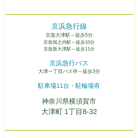
京浜急行線
京急
大
津駅
～徒歩5
分
京急堀之内駅
～徒歩10分
京急新大津駅～徒歩11分
京浜急行バス
大津一丁目バス停～徒歩3分
駐車場11台・駐輪場有
神奈川県横須賀市
大津町 1丁目8-32