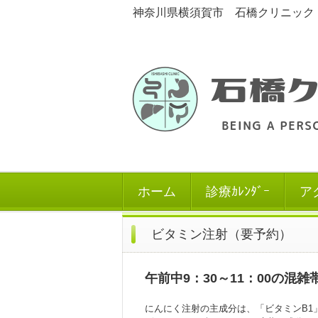
神奈川県横須賀市 石橋クリニック 消
ホーム
診療ｶﾚﾝﾀﾞｰ
ア
ビタミン注射（要予約）
午前中9：30～11：00の混
にんにく注射の主成分は、「ビタミンB1