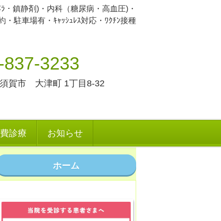
ﾒﾗ・鎮静剤)・内科（糖尿病・高血圧)・
駐車場有・ｷｬｯｼｭﾚｽ対応・ﾜｸﾁﾝ接種
-837-3233
横須賀市 大津町 1丁目8-32
費診療
お知らせ
ホーム