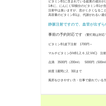
ビタミンB1に含まれている硫黄の成分が
1本に、にんにく50個分のビタミンB1が
注射中は臭いますが、息がくさくなるこ
高容量のビタミンB1は、代謝がわるい遺
静脈注射ですので、血管が出ずら
事前の予約対応です
（繁忙期は対応
ビタミンB1皮下注射 1700円～
マルチビタミン(VitB1,2,６,12,VitC)
点滴 3500円（200ml） 5000円（500
頻度 1週間に2、3回まで
風邪をひきやすい方・仕事で疲れている