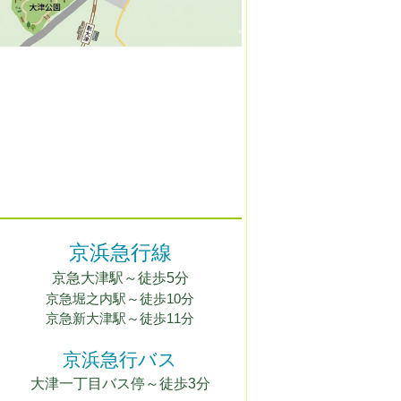
京浜急行線
京急
大
津駅
～徒歩5
分
京急堀之内駅
～徒歩10分
京急新大津駅～徒歩11分
京浜急行バス
大津一丁目バス停～徒歩3分