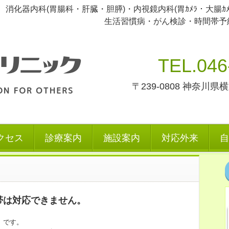
化器内科(胃腸科・肝臓・胆膵)・内視鏡内科(胃ｶﾒﾗ・大腸ｶ
生活習慣病・がん検診・時間帯予約・
TEL.046
〒239-0808 神奈川県
クセス
診療案内
施設案内
対応外来
自
雑帯は対応できません。
」です。